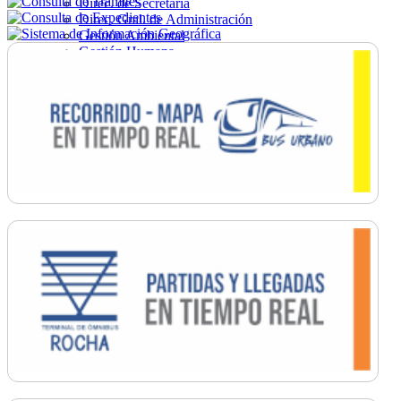
Direc. de Secretaría
Direc. Gral. de Administración
Gestión Ambiental
Gestión Humana
Hacienda
Obras
Ordenamiento
Promoción Social
Salud
Secretaría General
Tránsito
Turismo