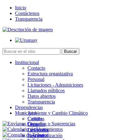
Inicio
Contáctenos
Transparencia
Institucional
Contacto
Estructura organizativa
Personal
Licitaciones - Adquisiciones
Llamados públicos
Datos abiertos
Transparencia
Dependencias
Municipios
Ambiente y Cambio Climático
Cultura
Castillos
Deportes
Chuy
Desarrollo
La Paloma
Descentralización
Lascano