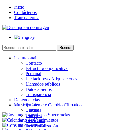
Inicio
Contáctenos
Transparencia
Institucional
Contacto
Estructura organizativa
Personal
Licitaciones - Adquisiciones
Llamados públicos
Datos abiertos
Transparencia
Dependencias
Municipios
Ambiente y Cambio Climático
Cultura
Castillos
Deportes
Chuy
Desarrollo
La Paloma
Descentralización
Lascano