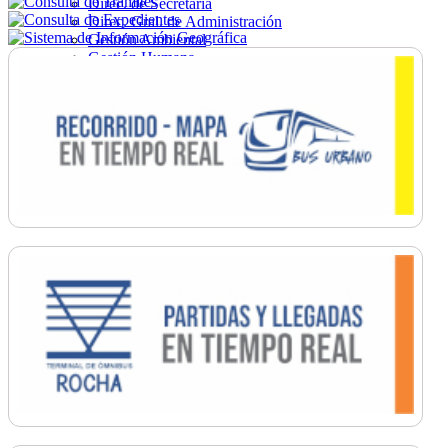
Direc. de Secretaría
Direc. Gral. de Administración
Gestión Ambiental
Gestión Humana
Hacienda
Obras
Ordenamiento
Promoción Social
Salud
Secretaría General
Tránsito
Turismo