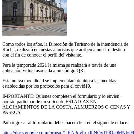
Como todos los años, la Direcciòn de Turismo de la intendencia de
Rocha, realizarà encuestas a turistas que arriben a nuestro destino
con el fin de conocer el perfil del visitante.
Para la temporada 2021 la misma se realizarà a travès de una
aplicaciòn virtual asociada a un còdigo QR.
Esta nueva modalidad se implementarà debido a las medidas
establecidas por los protocolos para el covid19.
IMPORTANTE: Quienes completen el formulario y lo envìen,
podràn participar de un sorteo de ESTADÌAS EN
ALOJAMIENTOS DE LA COSTA, ALMUERZOS O CENAS Y
PASEOS.
Para ingresar al formulario debes hacer click en el siguiente enlace:
https://docs.google.com/forms/d/1IKN3oyfn_tJbNOyJ19Qa0MNlojF