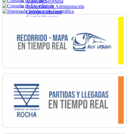
Direc. de Secretaría
Direc. Gral. de Administración
Gestión Ambiental
Gestión Humana
Hacienda
Obras
Ordenamiento
Promoción Social
Salud
Secretaría General
Tránsito
Turismo