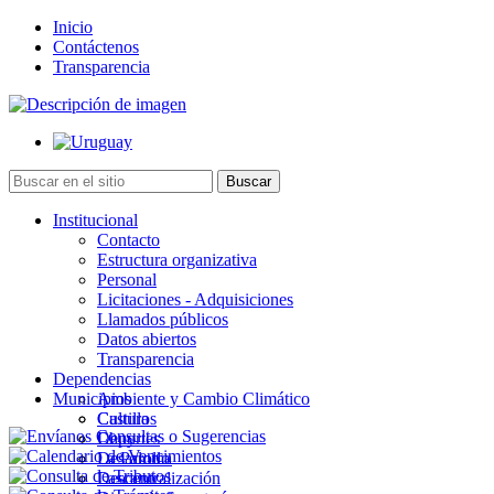
Inicio
Contáctenos
Transparencia
Institucional
Contacto
Estructura organizativa
Personal
Licitaciones - Adquisiciones
Llamados públicos
Datos abiertos
Transparencia
Dependencias
Municipios
Ambiente y Cambio Climático
Cultura
Castillos
Deportes
Chuy
Desarrollo
La Paloma
Descentralización
Lascano