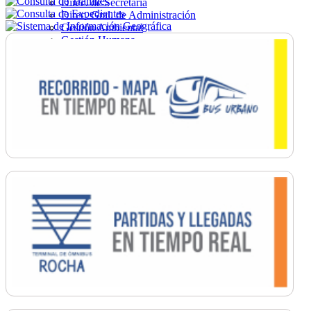
Direc. de Secretaría
Direc. Gral. de Administración
Gestión Ambiental
Gestión Humana
Hacienda
Obras
Ordenamiento
Promoción Social
Salud
Secretaría General
Tránsito
Turismo