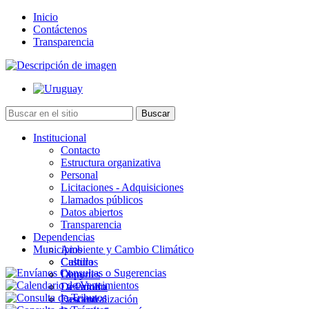
Inicio
Contáctenos
Transparencia
Institucional
Contacto
Estructura organizativa
Personal
Licitaciones - Adquisiciones
Llamados públicos
Datos abiertos
Transparencia
Dependencias
Municipios
Ambiente y Cambio Climático
Cultura
Castillos
Deportes
Chuy
Desarrollo
La Paloma
Descentralización
Lascano