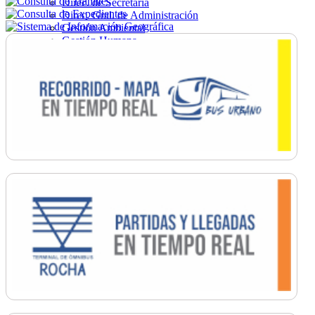
Direc. de Secretaría
Direc. Gral. de Administración
Gestión Ambiental
Gestión Humana
Hacienda
Obras
Ordenamiento
Promoción Social
Salud
Secretaría General
Tránsito
Turismo