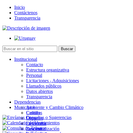
Inicio
Contáctenos
Transparencia
Institucional
Contacto
Estructura organizativa
Personal
Licitaciones - Adquisiciones
Llamados públicos
Datos abiertos
Transparencia
Dependencias
Municipios
Ambiente y Cambio Climático
Cultura
Castillos
Deportes
Chuy
Desarrollo
La Paloma
Descentralización
Lascano