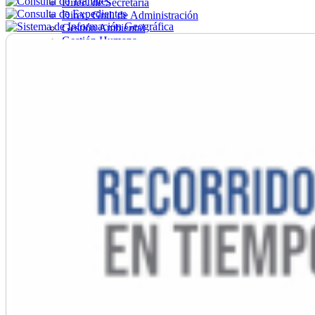
Direc. de Secretaría
Direc. Gral. de Administración
Gestión Ambiental
Gestión Humana
Hacienda
Obras
Ordenamiento
Promoción Social
Salud
Secretaría General
Tránsito
Turismo