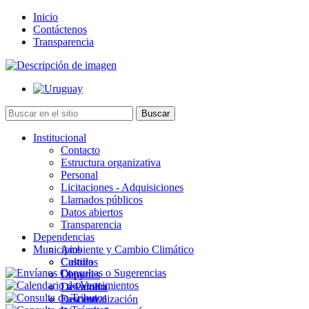
Inicio
Contáctenos
Transparencia
Institucional
Contacto
Estructura organizativa
Personal
Licitaciones - Adquisiciones
Llamados públicos
Datos abiertos
Transparencia
Dependencias
Municipios
Ambiente y Cambio Climático
Cultura
Castillos
Deportes
Chuy
Desarrollo
La Paloma
Descentralización
Lascano