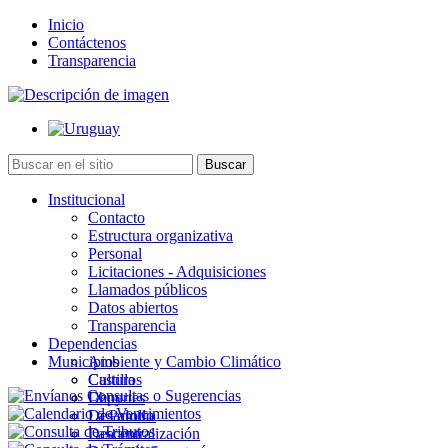
Inicio
Contáctenos
Transparencia
Institucional
Contacto
Estructura organizativa
Personal
Licitaciones - Adquisiciones
Llamados públicos
Datos abiertos
Transparencia
Dependencias
Municipios
Ambiente y Cambio Climático
Cultura
Castillos
Deportes
Chuy
Desarrollo
La Paloma
Descentralización
Lascano