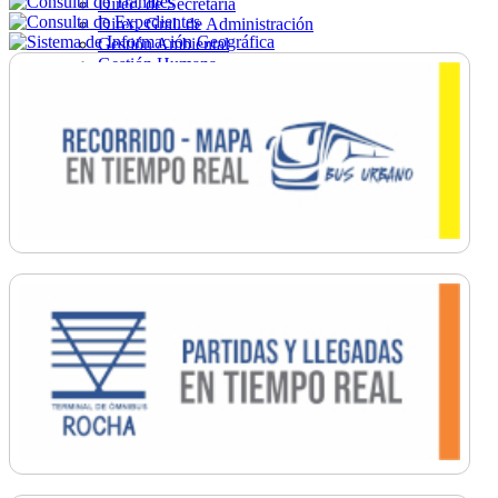
Direc. de Secretaría
Direc. Gral. de Administración
Gestión Ambiental
Gestión Humana
Hacienda
Obras
Ordenamiento
Promoción Social
Salud
Secretaría General
Tránsito
Turismo