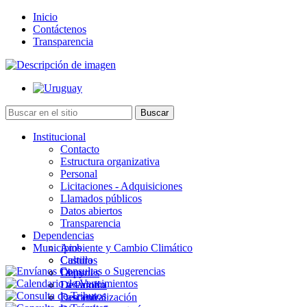
Inicio
Contáctenos
Transparencia
Institucional
Contacto
Estructura organizativa
Personal
Licitaciones - Adquisiciones
Llamados públicos
Datos abiertos
Transparencia
Dependencias
Municipios
Ambiente y Cambio Climático
Cultura
Castillos
Deportes
Chuy
Desarrollo
La Paloma
Descentralización
Lascano