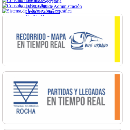
Direc. de Secretaría
Direc. Gral. de Administración
Gestión Ambiental
Gestión Humana
Hacienda
Obras
Ordenamiento
Promoción Social
Salud
Secretaría General
Tránsito
Turismo