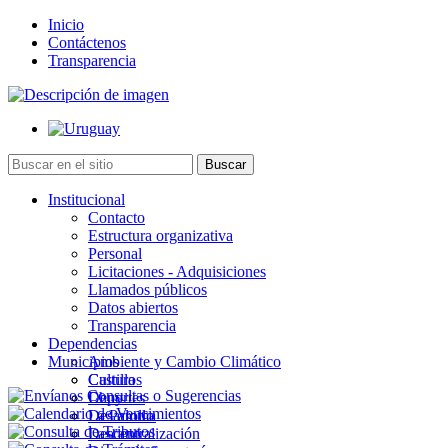
Inicio
Contáctenos
Transparencia
Institucional
Contacto
Estructura organizativa
Personal
Licitaciones - Adquisiciones
Llamados públicos
Datos abiertos
Transparencia
Dependencias
Municipios
Ambiente y Cambio Climático
Cultura
Castillos
Deportes
Chuy
Desarrollo
La Paloma
Descentralización
Lascano