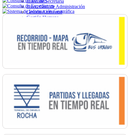
Direc. de Secretaría
Direc. Gral. de Administración
Gestión Ambiental
Gestión Humana
Hacienda
Obras
Ordenamiento
Promoción Social
Salud
Secretaría General
Tránsito
Turismo