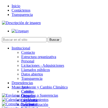
Inicio
Contáctenos
Transparencia
Institucional
Contacto
Estructura organizativa
Personal
Licitaciones - Adquisiciones
Llamados públicos
Datos abiertos
Transparencia
Dependencias
Municipios
Ambiente y Cambio Climático
Cultura
Castillos
Deportes
Chuy
Desarrollo
La Paloma
Descentralización
Lascano