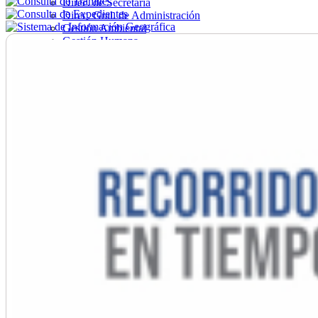
Direc. de Secretaría
Direc. Gral. de Administración
Gestión Ambiental
Gestión Humana
Hacienda
Obras
Ordenamiento
Promoción Social
Salud
Secretaría General
Tránsito
Turismo