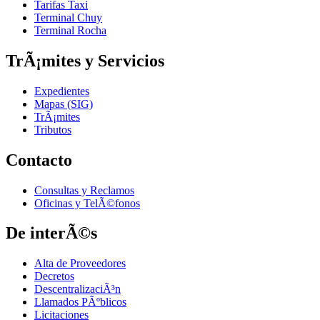
Tarifas Taxi
Terminal Chuy
Terminal Rocha
TrÃ¡mites y Servicios
Expedientes
Mapas (SIG)
TrÃ¡mites
Tributos
Contacto
Consultas y Reclamos
Oficinas y TelÃ©fonos
De interÃ©s
Alta de Proveedores
Decretos
DescentralizaciÃ³n
Llamados PÃºblicos
Licitaciones