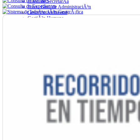
Direc. de SecretarÃ­a
Direc. Gral. de AdministraciÃ³n
GestiÃ³n Ambiental
GestiÃ³n Humana
Hacienda
Obras
Ordenamiento
PromociÃ³n Social
Salud
SecretarÃ­a General
TrÃ¡nsito
Turismo