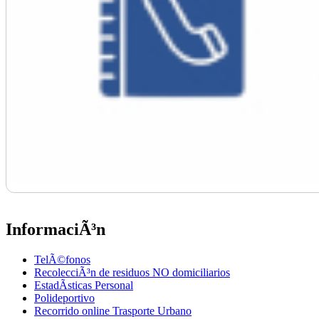
InformaciÃ³n
TelÃ©fonos
RecolecciÃ³n de residuos NO domiciliarios
EstadÃ­sticas Personal
Polideportivo
Recorrido online Trasporte Urbano