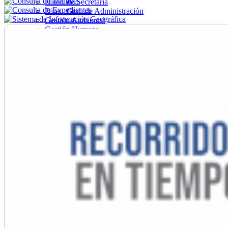
Direc. de Secretaría
Direc. Gral. de Administración
Gestión Ambiental
Gestión Humana
Hacienda
Obras
Ordenamiento
Promoción Social
Salud
Secretaría General
Tránsito
Turismo