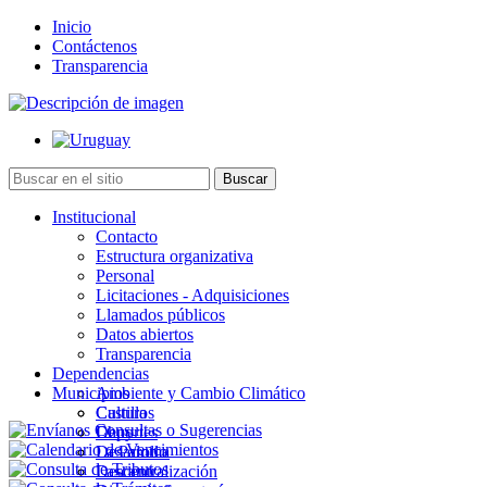
Inicio
Contáctenos
Transparencia
Institucional
Contacto
Estructura organizativa
Personal
Licitaciones - Adquisiciones
Llamados públicos
Datos abiertos
Transparencia
Dependencias
Municipios
Ambiente y Cambio Climático
Cultura
Castillos
Deportes
Chuy
Desarrollo
La Paloma
Descentralización
Lascano