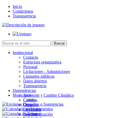
Inicio
Contáctenos
Transparencia
Institucional
Contacto
Estructura organizativa
Personal
Licitaciones - Adquisiciones
Llamados públicos
Datos abiertos
Transparencia
Dependencias
Municipios
Ambiente y Cambio Climático
Cultura
Castillos
Deportes
Chuy
Desarrollo
La Paloma
Descentralización
Lascano