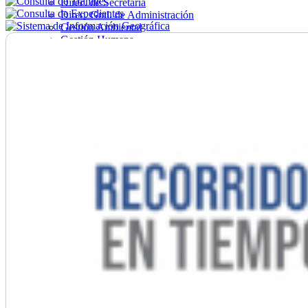
Direc. de Secretaría
Direc. Gral. de Administración
Gestión Ambiental
Gestión Humana
Hacienda
Obras
Ordenamiento
Promoción Social
Salud
Secretaría General
Tránsito
Turismo