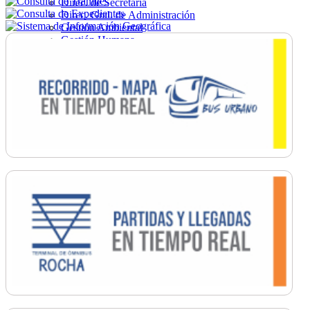
Direc. de Secretaría
Direc. Gral. de Administración
Gestión Ambiental
Gestión Humana
Hacienda
Obras
Ordenamiento
Promoción Social
Salud
Secretaría General
Tránsito
Turismo