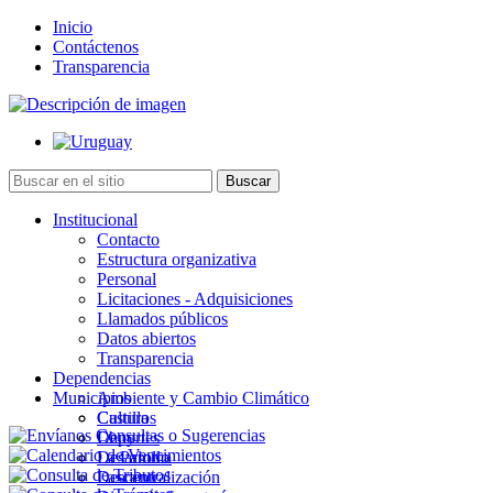
Inicio
Contáctenos
Transparencia
Institucional
Contacto
Estructura organizativa
Personal
Licitaciones - Adquisiciones
Llamados públicos
Datos abiertos
Transparencia
Dependencias
Municipios
Ambiente y Cambio Climático
Cultura
Castillos
Deportes
Chuy
Desarrollo
La Paloma
Descentralización
Lascano