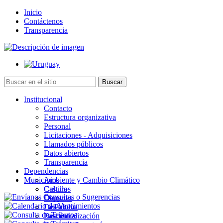
Inicio
Contáctenos
Transparencia
Institucional
Contacto
Estructura organizativa
Personal
Licitaciones - Adquisiciones
Llamados públicos
Datos abiertos
Transparencia
Dependencias
Municipios
Ambiente y Cambio Climático
Cultura
Castillos
Deportes
Chuy
Desarrollo
La Paloma
Descentralización
Lascano