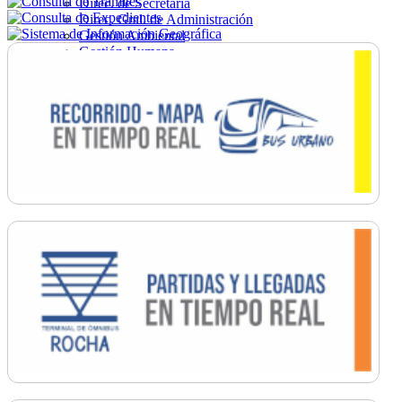
Direc. de Secretaría
Direc. Gral. de Administración
Gestión Ambiental
Gestión Humana
Hacienda
Obras
Ordenamiento
Promoción Social
Salud
Secretaría General
Tránsito
Turismo