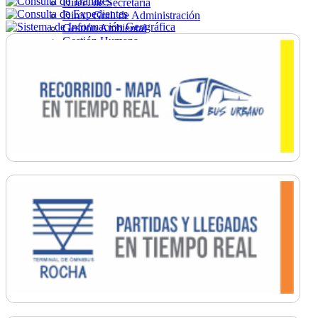
Direc. de Secretaría
Direc. Gral. de Administración
Gestión Ambiental
Gestión Humana
Hacienda
Obras
Ordenamiento
Promoción Social
Salud
Secretaría General
Tránsito
Turismo