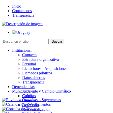
Inicio
Contáctenos
Transparencia
Institucional
Contacto
Estructura organizativa
Personal
Licitaciones - Adquisiciones
Llamados públicos
Datos abiertos
Transparencia
Dependencias
Municipios
Ambiente y Cambio Climático
Cultura
Castillos
Deportes
Chuy
Desarrollo
La Paloma
Descentralización
Lascano