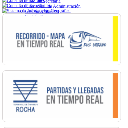
Direc. de Secretaría
Direc. Gral. de Administración
Gestión Ambiental
Gestión Humana
Hacienda
Obras
Ordenamiento
Promoción Social
Salud
Secretaría General
Tránsito
Turismo