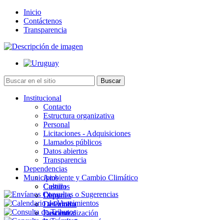
Inicio
Contáctenos
Transparencia
Institucional
Contacto
Estructura organizativa
Personal
Licitaciones - Adquisiciones
Llamados públicos
Datos abiertos
Transparencia
Dependencias
Municipios
Ambiente y Cambio Climático
Cultura
Castillos
Deportes
Chuy
Desarrollo
La Paloma
Descentralización
Lascano