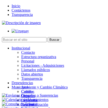
Inicio
Contáctenos
Transparencia
Institucional
Contacto
Estructura organizativa
Personal
Licitaciones - Adquisiciones
Llamados públicos
Datos abiertos
Transparencia
Dependencias
Municipios
Ambiente y Cambio Climático
Cultura
Castillos
Deportes
Chuy
Desarrollo
La Paloma
Descentralización
Lascano