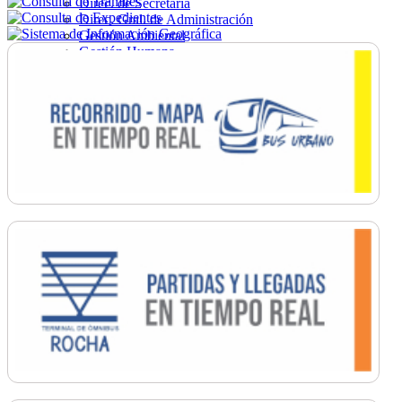
Direc. de Secretaría
Direc. Gral. de Administración
Gestión Ambiental
Gestión Humana
Hacienda
Obras
Ordenamiento
Promoción Social
Salud
Secretaría General
Tránsito
Turismo