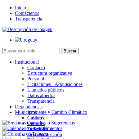
Inicio
Contáctenos
Transparencia
Institucional
Contacto
Estructura organizativa
Personal
Licitaciones - Adquisiciones
Llamados públicos
Datos abiertos
Transparencia
Dependencias
Municipios
Ambiente y Cambio Climático
Cultura
Castillos
Deportes
Chuy
Desarrollo
La Paloma
Descentralización
Lascano