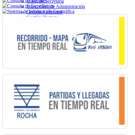
Direc. de Secretaría
Direc. Gral. de Administración
Gestión Ambiental
Gestión Humana
Hacienda
Obras
Ordenamiento
Promoción Social
Salud
Secretaría General
Tránsito
Turismo