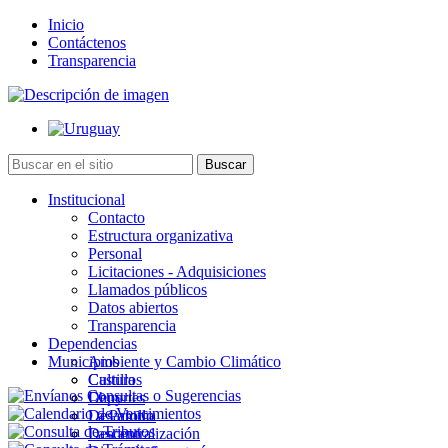
Inicio
Contáctenos
Transparencia
Institucional
Contacto
Estructura organizativa
Personal
Licitaciones - Adquisiciones
Llamados públicos
Datos abiertos
Transparencia
Dependencias
Municipios
Ambiente y Cambio Climático
Cultura
Castillos
Deportes
Chuy
Desarrollo
La Paloma
Descentralización
Lascano