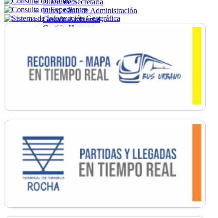
Direc. de Secretaría
Direc. Gral. de Administración
Gestión Ambiental
Gestión Humana
Hacienda
Obras
Ordenamiento
Promoción Social
Salud
Secretaría General
Tránsito
Turismo