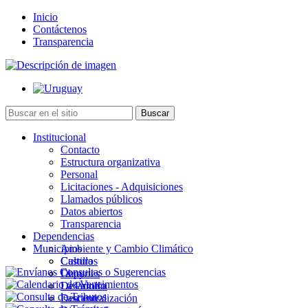
Inicio
Contáctenos
Transparencia
Institucional
Contacto
Estructura organizativa
Personal
Licitaciones - Adquisiciones
Llamados públicos
Datos abiertos
Transparencia
Dependencias
Municipios
Ambiente y Cambio Climático
Cultura
Castillos
Deportes
Chuy
Desarrollo
La Paloma
Descentralización
Lascano