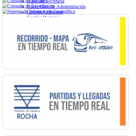
Direc. de Secretaría
Direc. Gral. de Administración
Gestión Ambiental
Gestión Humana
Hacienda
Obras
Ordenamiento
Promoción Social
Salud
Secretaría General
Tránsito
Turismo