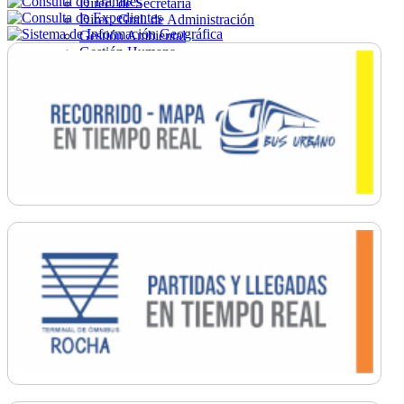
Direc. de Secretaría
Direc. Gral. de Administración
Gestión Ambiental
Gestión Humana
Hacienda
Obras
Ordenamiento
Promoción Social
Salud
Secretaría General
Tránsito
Turismo