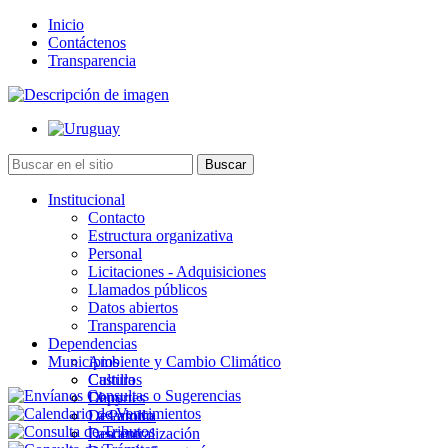
Inicio
Contáctenos
Transparencia
Institucional
Contacto
Estructura organizativa
Personal
Licitaciones - Adquisiciones
Llamados públicos
Datos abiertos
Transparencia
Dependencias
Municipios
Ambiente y Cambio Climático
Cultura
Castillos
Deportes
Chuy
Desarrollo
La Paloma
Descentralización
Lascano