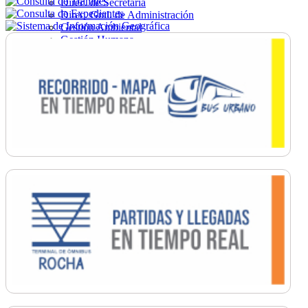
Direc. de Secretaría
Direc. Gral. de Administración
Gestión Ambiental
Gestión Humana
Hacienda
Obras
Ordenamiento
Promoción Social
Salud
Secretaría General
Tránsito
Turismo