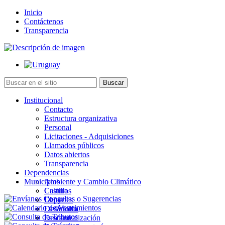
Inicio
Contáctenos
Transparencia
Institucional
Contacto
Estructura organizativa
Personal
Licitaciones - Adquisiciones
Llamados públicos
Datos abiertos
Transparencia
Dependencias
Municipios
Ambiente y Cambio Climático
Cultura
Castillos
Deportes
Chuy
Desarrollo
La Paloma
Descentralización
Lascano