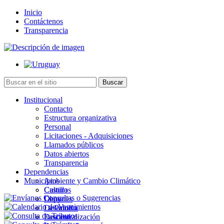
Inicio
Contáctenos
Transparencia
Institucional
Contacto
Estructura organizativa
Personal
Licitaciones - Adquisiciones
Llamados públicos
Datos abiertos
Transparencia
Dependencias
Municipios
Ambiente y Cambio Climático
Cultura
Castillos
Deportes
Chuy
Desarrollo
La Paloma
Descentralización
Lascano