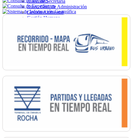
Direc. de Secretaría
Direc. Gral. de Administración
Gestión Ambiental
Gestión Humana
Hacienda
Obras
Ordenamiento
Promoción Social
Salud
Secretaría General
Tránsito
Turismo