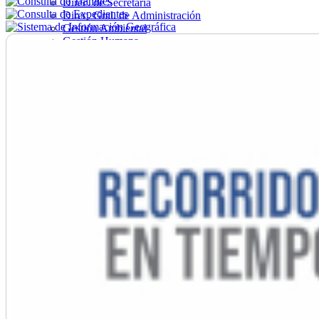
Direc. de Secretaría
Direc. Gral. de Administración
Gestión Ambiental
Gestión Humana
Hacienda
Obras
Ordenamiento
Promoción Social
Salud
Secretaría General
Tránsito
Turismo