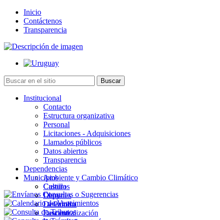
Inicio
Contáctenos
Transparencia
Institucional
Contacto
Estructura organizativa
Personal
Licitaciones - Adquisiciones
Llamados públicos
Datos abiertos
Transparencia
Dependencias
Municipios
Ambiente y Cambio Climático
Cultura
Castillos
Deportes
Chuy
Desarrollo
La Paloma
Descentralización
Lascano