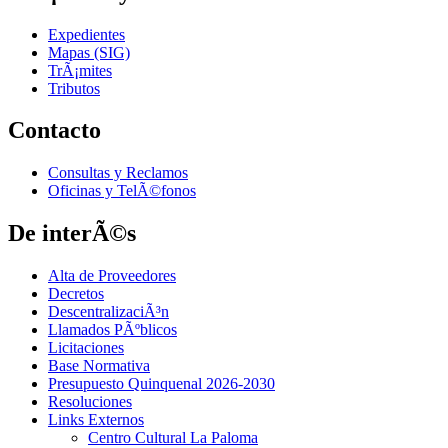
Expedientes
Mapas (SIG)
TrÃ¡mites
Tributos
Contacto
Consultas y Reclamos
Oficinas y TelÃ©fonos
De interÃ©s
Alta de Proveedores
Decretos
DescentralizaciÃ³n
Llamados PÃºblicos
Licitaciones
Base Normativa
Presupuesto Quinquenal 2026-2030
Resoluciones
Links Externos
Centro Cultural La Paloma