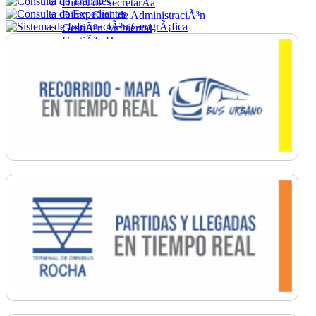
Direc. de SecretarÃ­a
Direc. Gral. de AdministraciÃ³n
GestiÃ³n Ambiental
GestiÃ³n Humana
Hacienda
Obras
Ordenamiento
PromociÃ³n Social
Salud
SecretarÃ­a General
TrÃ¡nsito
Turismo