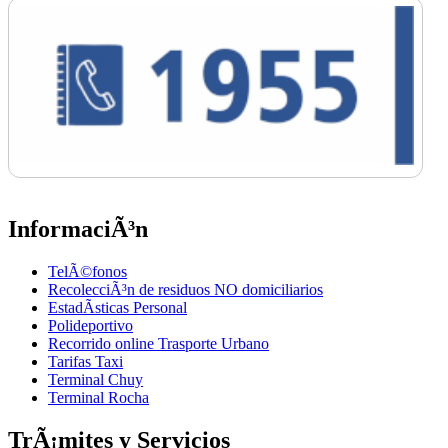
InformaciÃ³n
TelÃ©fonos
RecolecciÃ³n de residuos NO domiciliarios
EstadÃ­sticas Personal
Polideportivo
Recorrido online Trasporte Urbano
Tarifas Taxi
Terminal Chuy
Terminal Rocha
TrÃ¡mites y Servicios