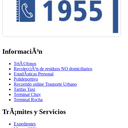
InformaciÃ³n
TelÃ©fonos
RecolecciÃ³n de residuos NO domiciliarios
EstadÃ­sticas Personal
Polideportivo
Recorrido online Trasporte Urbano
Tarifas Taxi
Terminal Chuy
Terminal Rocha
TrÃ¡mites y Servicios
Expedientes