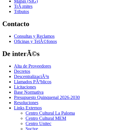
Mapas (SIG)
TrÃ¡mites
Tributos
Contacto
Consultas y Reclamos
Oficinas y TelÃ©fonos
De interÃ©s
Alta de Proveedores
Decretos
DescentralizaciÃ³n
Llamados PÃºblicos
Licitaciones
Base Normativa
Presupuesto Quinquenal 2026-2030
Resoluciones
Links Externos
Centro Cultural La Paloma
Centro Cultural MEM
Centro Unitec
Sucive