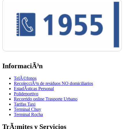
InformaciÃ³n
TelÃ©fonos
RecolecciÃ³n de residuos NO domiciliarios
EstadÃ­sticas Personal
Polideportivo
Recorrido online Trasporte Urbano
Tarifas Taxi
Terminal Chuy
Terminal Rocha
TrÃ¡mites y Servicios