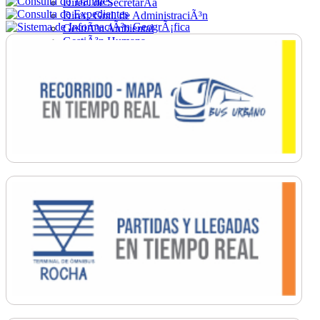
Direc. de SecretarÃ­a
Direc. Gral. de AdministraciÃ³n
GestiÃ³n Ambiental
GestiÃ³n Humana
Hacienda
Obras
Ordenamiento
PromociÃ³n Social
Salud
SecretarÃ­a General
TrÃ¡nsito
Turismo