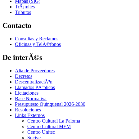
Mapas (SIG)
TrÃ¡mites
Tributos
Contacto
Consultas y Reclamos
Oficinas y TelÃ©fonos
De interÃ©s
Alta de Proveedores
Decretos
DescentralizaciÃ³n
Llamados PÃºblicos
Licitaciones
Base Normativa
Presupuesto Quinquenal 2026-2030
Resoluciones
Links Externos
Centro Cultural La Paloma
Centro Cultural MEM
Centro Unitec
Sucive