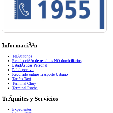
InformaciÃ³n
TelÃ©fonos
RecolecciÃ³n de residuos NO domiciliarios
EstadÃ­sticas Personal
Polideportivo
Recorrido online Trasporte Urbano
Tarifas Taxi
Terminal Chuy
Terminal Rocha
TrÃ¡mites y Servicios
Expedientes