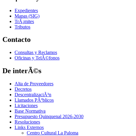
Expedientes
Mapas (SIG)
TrÃ¡mites
Tributos
Contacto
Consultas y Reclamos
Oficinas y TelÃ©fonos
De interÃ©s
Alta de Proveedores
Decretos
DescentralizaciÃ³n
Llamados PÃºblicos
Licitaciones
Base Normativa
Presupuesto Quinquenal 2026-2030
Resoluciones
Links Externos
Centro Cultural La Paloma