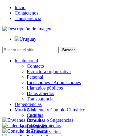
Inicio
Contáctenos
Transparencia
Institucional
Contacto
Estructura organizativa
Personal
Licitaciones - Adquisiciones
Llamados públicos
Datos abiertos
Transparencia
Dependencias
Municipios
Ambiente y Cambio Climático
Cultura
Castillos
Deportes
Chuy
Desarrollo
La Paloma
Descentralización
Lascano