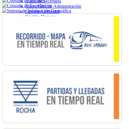
Direc. de Secretaría
Direc. Gral. de Administración
Gestión Ambiental
Gestión Humana
Hacienda
Obras
Ordenamiento
Promoción Social
Salud
Secretaría General
Tránsito
Turismo