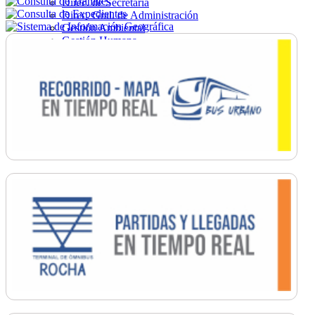
Direc. de Secretaría
Direc. Gral. de Administración
Gestión Ambiental
Gestión Humana
Hacienda
Obras
Ordenamiento
Promoción Social
Salud
Secretaría General
Tránsito
Turismo