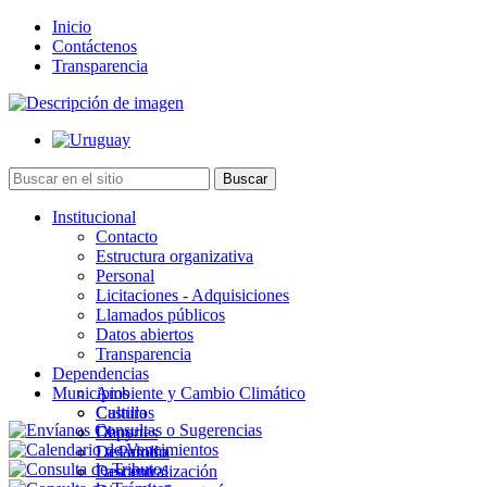
Inicio
Contáctenos
Transparencia
Institucional
Contacto
Estructura organizativa
Personal
Licitaciones - Adquisiciones
Llamados públicos
Datos abiertos
Transparencia
Dependencias
Municipios
Ambiente y Cambio Climático
Cultura
Castillos
Deportes
Chuy
Desarrollo
La Paloma
Descentralización
Lascano