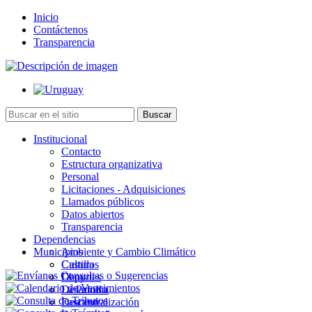
Inicio
Contáctenos
Transparencia
Institucional
Contacto
Estructura organizativa
Personal
Licitaciones - Adquisiciones
Llamados públicos
Datos abiertos
Transparencia
Dependencias
Municipios
Ambiente y Cambio Climático
Cultura
Castillos
Deportes
Chuy
Desarrollo
La Paloma
Descentralización
Lascano