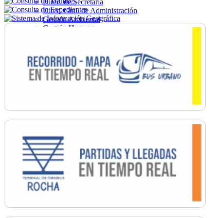
Direc. de Secretaría
Direc. Gral. de Administración
Gestión Ambiental
Gestión Humana
Hacienda
Obras
Ordenamiento
Promoción Social
Salud
Secretaría General
Tránsito
Turismo