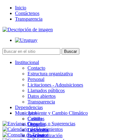
Inicio
Contáctenos
Transparencia
Institucional
Contacto
Estructura organizativa
Personal
Licitaciones - Adquisiciones
Llamados públicos
Datos abiertos
Transparencia
Dependencias
Municipios
Ambiente y Cambio Climático
Cultura
Castillos
Deportes
Chuy
Desarrollo
La Paloma
Descentralización
Lascano