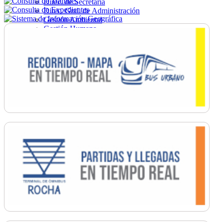
Direc. de Secretaría
Direc. Gral. de Administración
Gestión Ambiental
Gestión Humana
Hacienda
Obras
Ordenamiento
Promoción Social
Salud
Secretaría General
Tránsito
Turismo