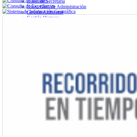
Direc. de Secretaría
Direc. Gral. de Administración
Gestión Ambiental
Gestión Humana
Hacienda
Obras
Ordenamiento
Promoción Social
Salud
Secretaría General
Tránsito
Turismo