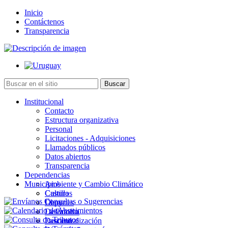
Inicio
Contáctenos
Transparencia
Institucional
Contacto
Estructura organizativa
Personal
Licitaciones - Adquisiciones
Llamados públicos
Datos abiertos
Transparencia
Dependencias
Municipios
Ambiente y Cambio Climático
Cultura
Castillos
Deportes
Chuy
Desarrollo
La Paloma
Descentralización
Lascano