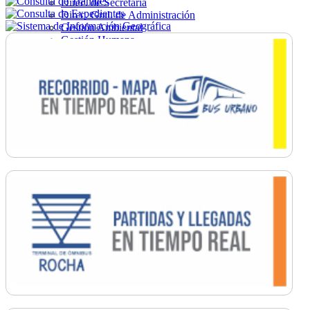
Direc. de Secretaría
Direc. Gral. de Administración
Gestión Ambiental
Gestión Humana
Hacienda
Obras
Ordenamiento
Promoción Social
Salud
Secretaría General
Tránsito
Turismo