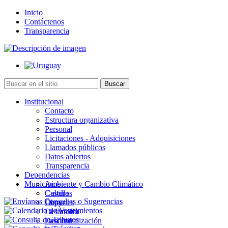
Inicio
Contáctenos
Transparencia
Institucional
Contacto
Estructura organizativa
Personal
Licitaciones - Adquisiciones
Llamados públicos
Datos abiertos
Transparencia
Dependencias
Municipios
Ambiente y Cambio Climático
Cultura
Castillos
Deportes
Chuy
Desarrollo
La Paloma
Descentralización
Lascano