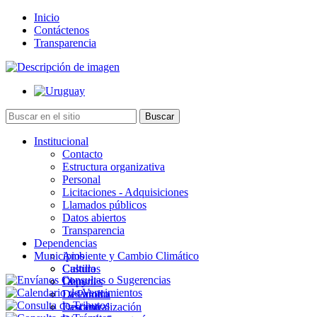
Inicio
Contáctenos
Transparencia
Institucional
Contacto
Estructura organizativa
Personal
Licitaciones - Adquisiciones
Llamados públicos
Datos abiertos
Transparencia
Dependencias
Municipios
Ambiente y Cambio Climático
Cultura
Castillos
Deportes
Chuy
Desarrollo
La Paloma
Descentralización
Lascano