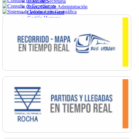
Direc. de Secretaría
Direc. Gral. de Administración
Gestión Ambiental
Gestión Humana
Hacienda
Obras
Ordenamiento
Promoción Social
Salud
Secretaría General
Tránsito
Turismo