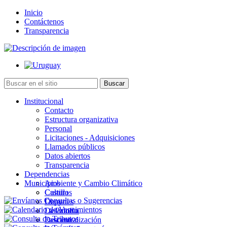
Inicio
Contáctenos
Transparencia
Institucional
Contacto
Estructura organizativa
Personal
Licitaciones - Adquisiciones
Llamados públicos
Datos abiertos
Transparencia
Dependencias
Municipios
Ambiente y Cambio Climático
Cultura
Castillos
Deportes
Chuy
Desarrollo
La Paloma
Descentralización
Lascano