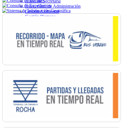
Direc. de Secretaría
Direc. Gral. de Administración
Gestión Ambiental
Gestión Humana
Hacienda
Obras
Ordenamiento
Promoción Social
Salud
Secretaría General
Tránsito
Turismo