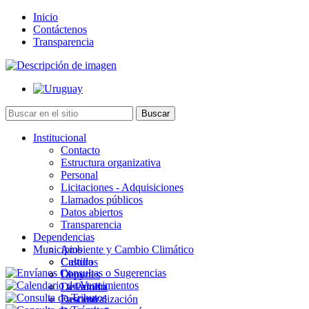
Inicio
Contáctenos
Transparencia
Institucional
Contacto
Estructura organizativa
Personal
Licitaciones - Adquisiciones
Llamados públicos
Datos abiertos
Transparencia
Dependencias
Municipios
Ambiente y Cambio Climático
Cultura
Castillos
Deportes
Chuy
Desarrollo
La Paloma
Descentralización
Lascano