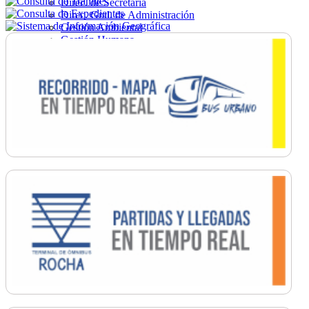
Direc. de Secretaría
Direc. Gral. de Administración
Gestión Ambiental
Gestión Humana
Hacienda
Obras
Ordenamiento
Promoción Social
Salud
Secretaría General
Tránsito
Turismo