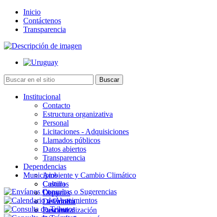
Inicio
Contáctenos
Transparencia
Institucional
Contacto
Estructura organizativa
Personal
Licitaciones - Adquisiciones
Llamados públicos
Datos abiertos
Transparencia
Dependencias
Municipios
Ambiente y Cambio Climático
Cultura
Castillos
Deportes
Chuy
Desarrollo
La Paloma
Descentralización
Lascano