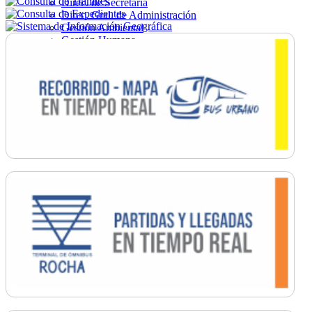
Direc. de Secretaría
Direc. Gral. de Administración
Gestión Ambiental
Gestión Humana
Hacienda
Obras
Ordenamiento
Promoción Social
Salud
Secretaría General
Tránsito
Turismo