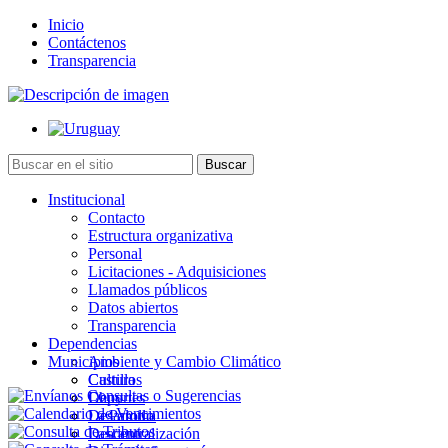
Inicio
Contáctenos
Transparencia
Institucional
Contacto
Estructura organizativa
Personal
Licitaciones - Adquisiciones
Llamados públicos
Datos abiertos
Transparencia
Dependencias
Municipios
Ambiente y Cambio Climático
Cultura
Castillos
Deportes
Chuy
Desarrollo
La Paloma
Descentralización
Lascano