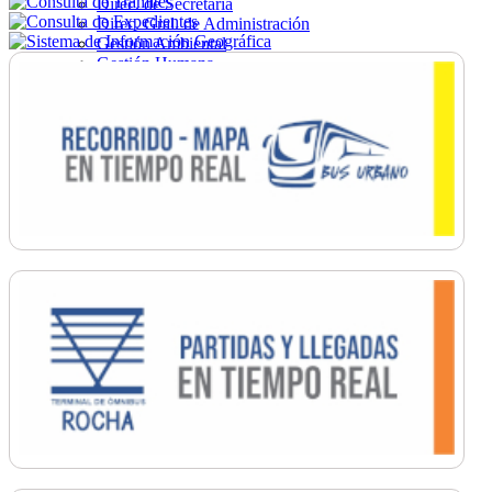
Direc. de Secretaría
Direc. Gral. de Administración
Gestión Ambiental
Gestión Humana
Hacienda
Obras
Ordenamiento
Promoción Social
Salud
Secretaría General
Tránsito
Turismo