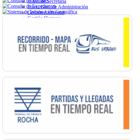
Direc. de Secretaría
Direc. Gral. de Administración
Gestión Ambiental
Gestión Humana
Hacienda
Obras
Ordenamiento
Promoción Social
Salud
Secretaría General
Tránsito
Turismo