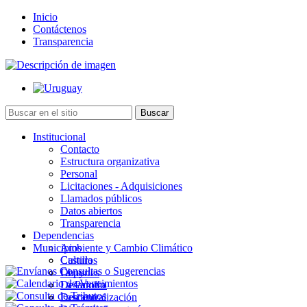
Inicio
Contáctenos
Transparencia
Institucional
Contacto
Estructura organizativa
Personal
Licitaciones - Adquisiciones
Llamados públicos
Datos abiertos
Transparencia
Dependencias
Municipios
Ambiente y Cambio Climático
Cultura
Castillos
Deportes
Chuy
Desarrollo
La Paloma
Descentralización
Lascano