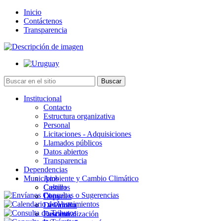
Inicio
Contáctenos
Transparencia
Institucional
Contacto
Estructura organizativa
Personal
Licitaciones - Adquisiciones
Llamados públicos
Datos abiertos
Transparencia
Dependencias
Municipios
Ambiente y Cambio Climático
Cultura
Castillos
Deportes
Chuy
Desarrollo
La Paloma
Descentralización
Lascano