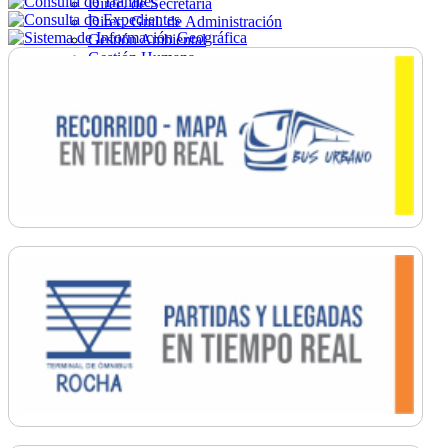
Direc. de Secretaría
Direc. Gral. de Administración
Gestión Ambiental
Gestión Humana
Hacienda
Obras
Ordenamiento
Promoción Social
Salud
Secretaría General
Tránsito
Turismo