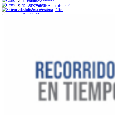
Direc. de Secretaría
Direc. Gral. de Administración
Gestión Ambiental
Gestión Humana
Hacienda
Obras
Ordenamiento
Promoción Social
Salud
Secretaría General
Tránsito
Turismo