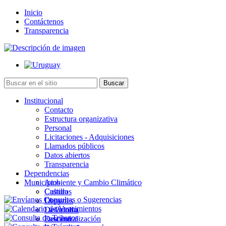
Inicio
Contáctenos
Transparencia
Institucional
Contacto
Estructura organizativa
Personal
Licitaciones - Adquisiciones
Llamados públicos
Datos abiertos
Transparencia
Dependencias
Municipios
Ambiente y Cambio Climático
Cultura
Castillos
Deportes
Chuy
Desarrollo
La Paloma
Descentralización
Lascano