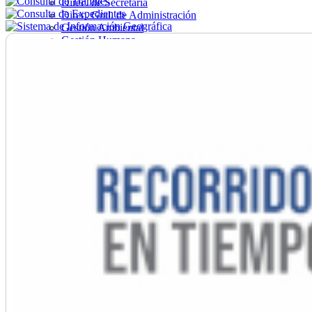
Direc. de Secretaría
Direc. Gral. de Administración
Gestión Ambiental
Gestión Humana
Hacienda
Obras
Ordenamiento
Promoción Social
Salud
Secretaría General
Tránsito
Turismo