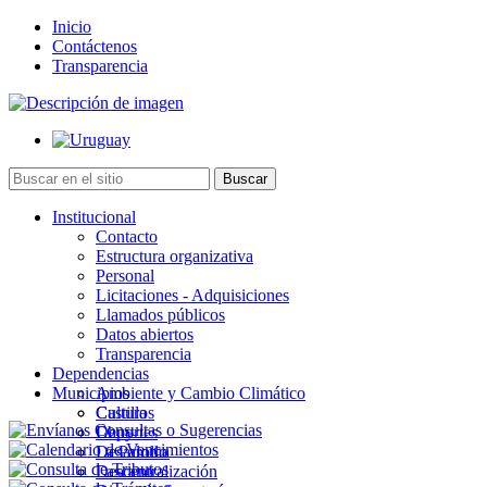
Inicio
Contáctenos
Transparencia
Institucional
Contacto
Estructura organizativa
Personal
Licitaciones - Adquisiciones
Llamados públicos
Datos abiertos
Transparencia
Dependencias
Municipios
Ambiente y Cambio Climático
Cultura
Castillos
Deportes
Chuy
Desarrollo
La Paloma
Descentralización
Lascano