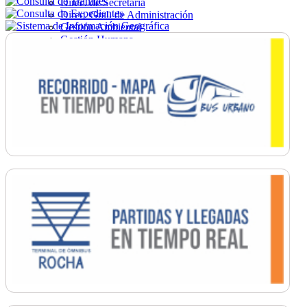
Direc. de Secretaría
Direc. Gral. de Administración
Gestión Ambiental
Gestión Humana
Hacienda
Obras
Ordenamiento
Promoción Social
Salud
Secretaría General
Tránsito
Turismo