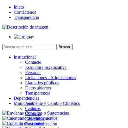
Inicio
Contáctenos
Transparencia
Institucional
Contacto
Estructura organizativa
Personal
Licitaciones - Adquisiciones
Llamados públicos
Datos abiertos
Transparencia
Dependencias
Municipios
Ambiente y Cambio Climático
Cultura
Castillos
Deportes
Chuy
Desarrollo
La Paloma
Descentralización
Lascano