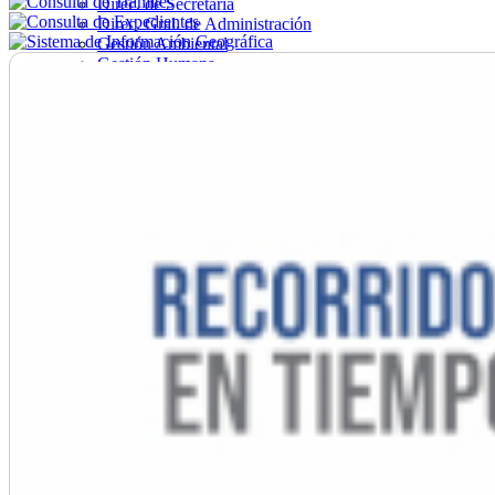
Direc. de Secretaría
Direc. Gral. de Administración
Gestión Ambiental
Gestión Humana
Hacienda
Obras
Ordenamiento
Promoción Social
Salud
Secretaría General
Tránsito
Turismo