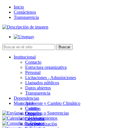
Inicio
Contáctenos
Transparencia
Institucional
Contacto
Estructura organizativa
Personal
Licitaciones - Adquisiciones
Llamados públicos
Datos abiertos
Transparencia
Dependencias
Municipios
Ambiente y Cambio Climático
Cultura
Castillos
Deportes
Chuy
Desarrollo
La Paloma
Descentralización
Lascano