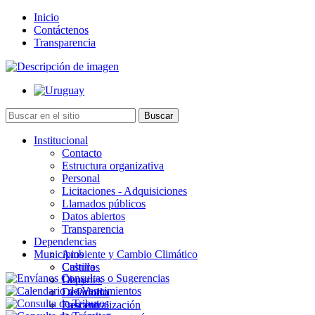
Inicio
Contáctenos
Transparencia
Institucional
Contacto
Estructura organizativa
Personal
Licitaciones - Adquisiciones
Llamados públicos
Datos abiertos
Transparencia
Dependencias
Municipios
Ambiente y Cambio Climático
Cultura
Castillos
Deportes
Chuy
Desarrollo
La Paloma
Descentralización
Lascano