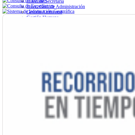
Direc. de Secretaría
Direc. Gral. de Administración
Gestión Ambiental
Gestión Humana
Hacienda
Obras
Ordenamiento
Promoción Social
Salud
Secretaría General
Tránsito
Turismo