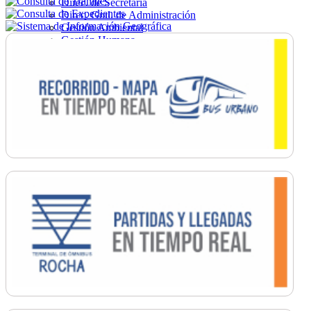
Direc. de Secretaría
Direc. Gral. de Administración
Gestión Ambiental
Gestión Humana
Hacienda
Obras
Ordenamiento
Promoción Social
Salud
Secretaría General
Tránsito
Turismo