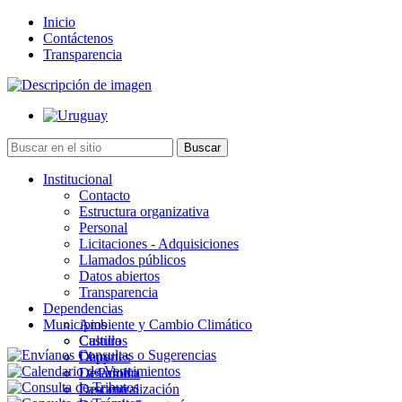
Inicio
Contáctenos
Transparencia
Institucional
Contacto
Estructura organizativa
Personal
Licitaciones - Adquisiciones
Llamados públicos
Datos abiertos
Transparencia
Dependencias
Municipios
Ambiente y Cambio Climático
Cultura
Castillos
Deportes
Chuy
Desarrollo
La Paloma
Descentralización
Lascano