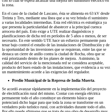
con lo cual se espera alcanzar una mejora del suministro eléctrico en
la zona.
En el caso de la ciudad de Lascano, ésta se alimenta en 63 kV desde
Treinta y Tres, mediante una línea que a su vez brinda el suministro
a varias localidades intermedias. Esta red eléctrica es estratégica ya
que presenta la particularidad de abastecer a la principal cuenca
arrocera del país. Esto exige a UTE realizar diagnósticos y
planificaciones de dicha red en períodos de 5 años o menos, de ser
necesario. En este sentido UTE hace un esfuerzo permanente para
tenar bajo control el estudio de las instalaciones de Distribución y de
la oportunidad de las inversiones que se requieran, entre las que se
destaca un cierre de anillo contra la ciudad de Rocha, obra que se
está priorizando dentro de los planes de mejora. Asimismo, la
calidad del servicio de la mencionada red se considera aceptable,
producto del buen estado de las instalaciones, que evidencia a su vez
un mantenimiento acorde a las exigencias del regulador.
Predio Municipal de la Represa de India Muerta
.
Se acordó avanzar rápidamente en la implementación del proyecto
de electrificación rural del mismo. Contar con energía eléctrica
permanente todo el año constituye un elemento básico que
potenciará dicho lugar para que toda la zona se transforme en un
verdadero polo turístico rural, con actividades durante todo el año.
Por ello puede afirmarse que se trata de una obra de desarrollo muy