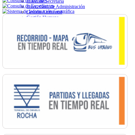
Direc. de Secretaría
Direc. Gral. de Administración
Gestión Ambiental
Gestión Humana
Hacienda
Obras
Ordenamiento
Promoción Social
Salud
Secretaría General
Tránsito
Turismo