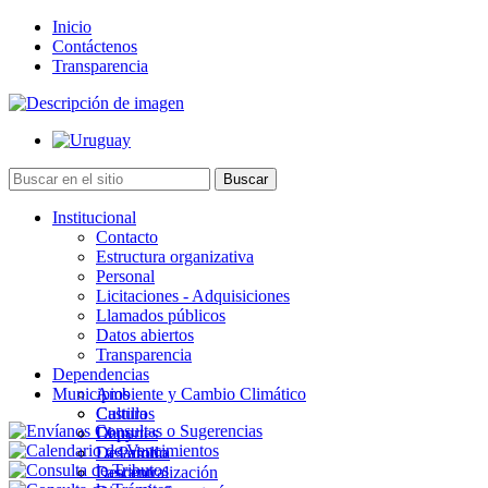
Inicio
Contáctenos
Transparencia
Institucional
Contacto
Estructura organizativa
Personal
Licitaciones - Adquisiciones
Llamados públicos
Datos abiertos
Transparencia
Dependencias
Municipios
Ambiente y Cambio Climático
Cultura
Castillos
Deportes
Chuy
Desarrollo
La Paloma
Descentralización
Lascano