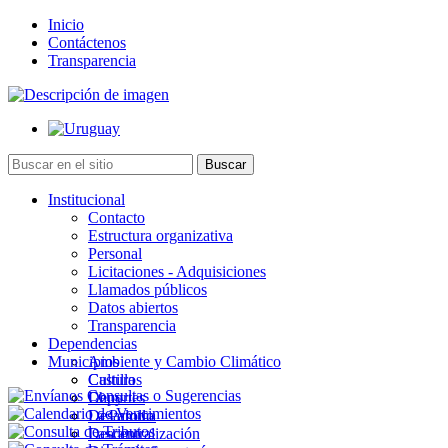
Inicio
Contáctenos
Transparencia
Institucional
Contacto
Estructura organizativa
Personal
Licitaciones - Adquisiciones
Llamados públicos
Datos abiertos
Transparencia
Dependencias
Municipios
Ambiente y Cambio Climático
Cultura
Castillos
Deportes
Chuy
Desarrollo
La Paloma
Descentralización
Lascano