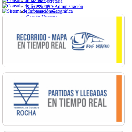
Direc. de Secretaría
Direc. Gral. de Administración
Gestión Ambiental
Gestión Humana
Hacienda
Obras
Ordenamiento
Promoción Social
Salud
Secretaría General
Tránsito
Turismo