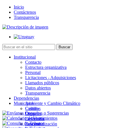
Inicio
Contáctenos
Transparencia
Institucional
Contacto
Estructura organizativa
Personal
Licitaciones - Adquisiciones
Llamados públicos
Datos abiertos
Transparencia
Dependencias
Municipios
Ambiente y Cambio Climático
Cultura
Castillos
Deportes
Chuy
Desarrollo
La Paloma
Descentralización
Lascano