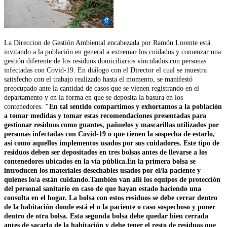
La Direccion de Gestión Ambiental encabezada por Ramón Lorente está
invitando a la población en general a extremar los cuidados y comenzar una
gestión diferente de los residuos domiciliarios vinculados con personas
infectadas con Covid-19. En diálogo con el Director el cual se muestra
satisfecho con el trabajo realizado hasta el momento, se manifestó
preocupado ante la cantidad de casos que se vienen registrando en el
departamento y en la forma en que se deposita la basura en los
contenedores.
"En tal sentido compartimos y exhortamos a la población
a tomar medidas y tomar estas recomendaciones presentadas para
gestionar residuos como guantes, pañuelos y mascarillas utilizados por
personas infectadas con Covid-19 o que tienen la sospecha de estarlo,
así como aquellos implementos usados por sus cuidadores. Este tipo de
residuos deben ser depositados en tres bolsas antes de llevarse a los
contenedores ubicados en la vía pública.En la primera bolsa se
introducen los materiales desechables usados por el/la paciente y
quienes lo/a están cuidando.También van allí los equipos de protección
del personal sanitario en caso de que hayan estado haciendo una
consulta en el hogar. La bolsa con estos residuos se debe cerrar dentro
de la habitación donde está el o la paciente o caso sospechoso y poner
dentro de otra bolsa. Esta segunda bolsa debe quedar bien cerrada
antes de sacarla de la habitación y debe tener el resto de residuos que