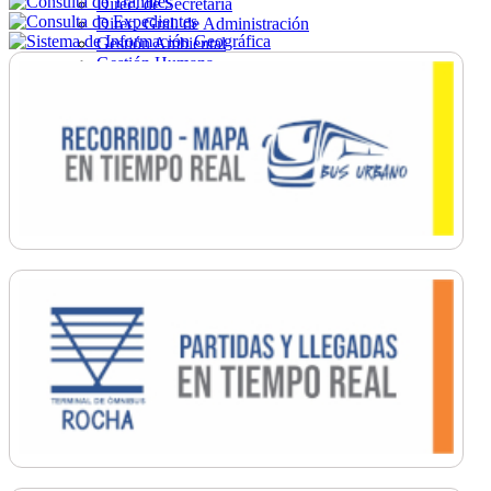
Direc. de Secretaría
Direc. Gral. de Administración
Gestión Ambiental
Gestión Humana
Hacienda
Obras
Ordenamiento
Promoción Social
Salud
Secretaría General
Tránsito
Turismo