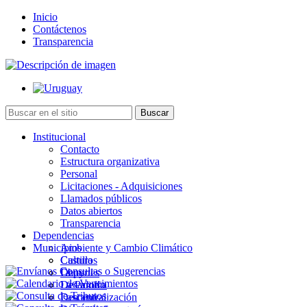
Inicio
Contáctenos
Transparencia
Institucional
Contacto
Estructura organizativa
Personal
Licitaciones - Adquisiciones
Llamados públicos
Datos abiertos
Transparencia
Dependencias
Municipios
Ambiente y Cambio Climático
Cultura
Castillos
Deportes
Chuy
Desarrollo
La Paloma
Descentralización
Lascano