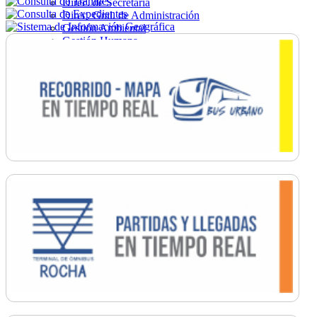
Direc. de Secretaría
Direc. Gral. de Administración
Gestión Ambiental
Gestión Humana
Hacienda
Obras
Ordenamiento
Promoción Social
Salud
Secretaría General
Tránsito
Turismo